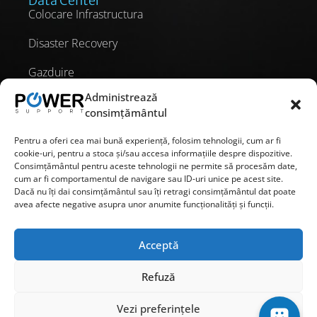
Data Center
Colocare Infrastructura
Disaster Recovery
Gazduire
Administrează
Gazduire Dedicata
consimțământul
Pentru a oferi cea mai bună experiență, folosim tehnologii, cum ar fi
cookie-uri, pentru a stoca și/sau accesa informațiile despre dispozitive.
Strada Herța 30, sector 2, Bucuresti.
031.069.95.51
Consimțământul pentru aceste tehnologii ne permite să procesăm date,
cum ar fi comportamentul de navigare sau ID-uri unice pe acest site.
office@powersupport.ro
RO 29107057
Dacă nu îți dai consimțământul sau îți retragi consimțământul dat poate
avea afecte negative asupra unor anumite funcționalități și funcții.
J40/11096/2011
Contact
Politica de confidentialitate
Acceptă
Termeni si conditii
Politica Cookies
Refuză
Accesibilitate
2026 Ⓒ Toate Depturile Rezervate.
Vezi preferințele