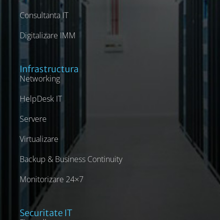
Consultanta IT
Digitalizare IMM
Infrastructura
Networking
HelpDesk IT
Servere
Virtualizare
Backup & Business Continuity
Monitorizare 24×7
Securitate IT