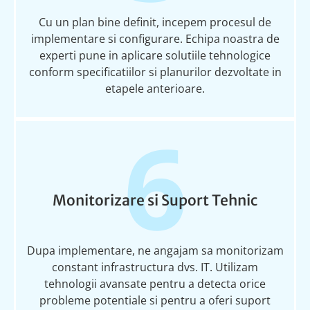
Cu un plan bine definit,
i
ncepem
procesul de
implementare
s
i configurare. Echipa
noastr
a
de
exper
t
i
pune
i
n aplicare
solu
t
iile
tehnologice
conform
specifica
t
iilor
s
i planurilor dezvoltate
i
n
etapele anterioare.
6
Monitorizare si Suport Tehnic
Dup
a
implementare, ne angaj
a
m s
a
monitoriz
a
m
constant infrastructura dvs. IT. Utiliz
a
m
tehnologii avansate pentru a detecta orice
probleme
poten
t
iale
s
i pentru a oferi suport