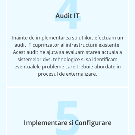
4
Audit IT
I
nainte
de implementarea
solu
t
iilor
, efectu
a
m un
audit IT
cuprinz
a
tor
al infrastructurii existente.
Acest audit ne ajut
a
s
a
evalu
a
m starea actual
a
a
sistemelor dvs. tehnologice
s
i s
a
identific
a
m
eventualele probleme care trebuie abordate
i
n
procesul de externalizare.
5
Implementare si Configurare