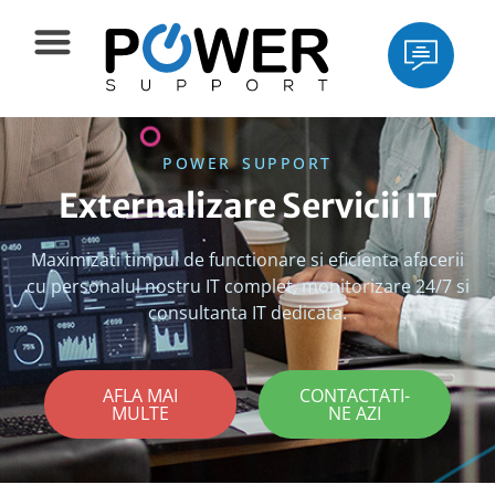
POWER SUPPORT
Externalizare Servicii IT
Maximizati timpul de functionare si eficienta afacerii
cu personalul nostru IT complet, monitorizare 24/7 si
consultanta IT dedicata.
AFLA MAI
CONTACTATI-
MULTE
NE AZI