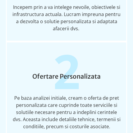
I
ncepem
prin a v
a
i
n
t
elege
nevoile, obiectivele
s
i
infrastructura actual
a
. Lucr
a
m
i
mpreun
a
pentru
a dezvolta o
solu
t
ie
personalizat
a
s
i adaptat
a
afacerii dvs.
2
Ofertare Personalizata
Pe baza analizei
ini
t
iale
, cre
a
m o ofert
a
de
pret
personalizat
a
care cuprinde toate serviciile
s
i
solu
t
iile
necesare pentru a
i
ndeplini
cerin
t
ele
dvs. Aceasta include detaliile tehnice, termenii
s
i
condi
t
iile
, precum
s
i costurile asociate.