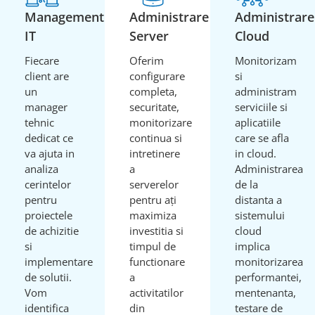
Management
Administrare
Administrare
IT
Server
Cloud
Fiecare
Oferim
Monitorizam
client are
configurare
si
un
completa,
administram
manager
securitate,
serviciile si
tehnic
monitorizare
aplicatiile
dedicat ce
continua si
care se afla
va ajuta in
intretinere
in cloud.
analiza
a
Administrarea
cerintelor
serverelor
de la
pentru
pentru ați
distanta a
proiectele
maximiza
sistemului
de achizitie
investitia si
cloud
si
timpul de
implica
implementare
functionare
monitorizarea
de solutii.
a
performantei,
Vom
activitatilor
mentenanta,
identifica
din
testare de