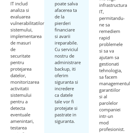
IT includ
poate salva
infrastructura
analiza si
afacerea ta
IT,
evaluarea
de la
permitandu-
vulnerabilitatilor
pierderi
ne sa
sistemului,
financiare
remediem
implementarea
si avarii
rapid
de masuri
ireparabile.
problemele
de
Cu serviciul
si sa va
securitate
nostru de
ajutam sa
pentru
administrare
gestionati
protejarea
backup, iti
tehnologia,
datelor,
oferim
sa facem
monitorizarea
siguranta si
managementul
activitatii
incredere
garantiilor
sistemului
ca datele
si al
pentru a
tale vor fi
parolelor
detecta
protejate si
companiei
eventuale
pastrate in
intr-un
amenintari,
siguranta.
mod
testarea
profesionist.