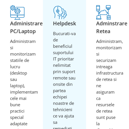
Administrare
Helpdesk
Adminstrare
PC/Laptop
Retea
Bucurati-va
de
Administram
Administram,
beneficiul
si
monitorizam
suportului
monitorizam
si
IT prioritar
statiile de
securizam
nelimitat
lucru
intreaga
prin suport
(desktop
infrastructura
remote sau
sau
de retea si
onsite din
laptop),
ne
partea
implementam
asiguram
echipei
cele mai
ca
noastre de
bune
resursele
tehnicieni
practici
de retea
ce va ajuta
special
sunt puse
sa
adaptate
la
remediati