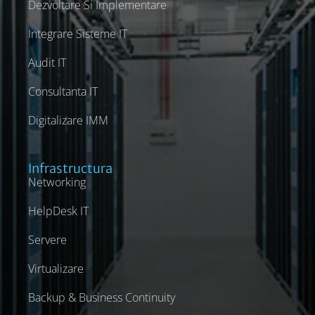
Dezvoltare Si Implementare
Integrare Sisteme IT
Audit IT
Consultanta IT
Digitalizare IMM
Infrastructura
Networking
HelpDesk IT
Servere
Virtualizare
Backup & Business Continuity