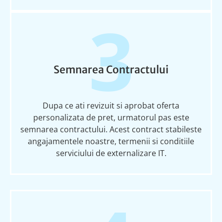
3
Semnarea Contractului
Dup
a
ce
a
t
i
revizuit
s
i aprobat oferta
personalizat
a
de
pret
,
urm
a
torul
pas este
semnarea contractului. Acest contract
stabile
s
te
angajamentele noastre, termenii
s
i
condi
t
iile
serviciului de externalizare IT.