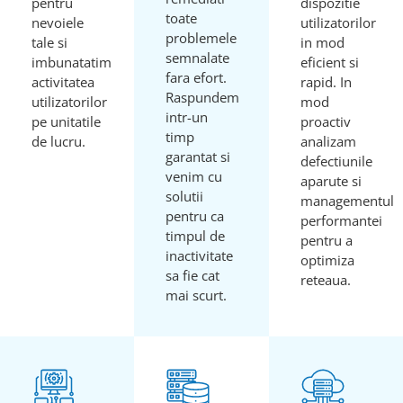
pentru
dispozitie
toate
nevoiele
utilizatorilor
problemele
tale si
in mod
semnalate
imbunatatim
eficient si
fara efort.
activitatea
rapid. In
Raspundem
utilizatorilor
mod
intr-un
pe unitatile
proactiv
timp
de lucru.
analizam
garantat si
defectiunile
venim cu
aparute si
solutii
managementul
pentru ca
performantei
timpul de
pentru a
inactivitate
optimiza
sa fie cat
reteaua.
mai scurt.