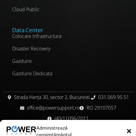
Cloud Public
Data Center
Colocare Infrastructura
Disaster Recovery
Gazduire
Gazduire Dedicata
Strada Herța 30, sector 2, Bucuresti.
031.069.95.51
office@powersupport.ro
RO 29107057
J40/11096/2011
Administrează
Contact
Politica de confidentialitate
consimțământul