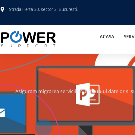
Strada Herța 30, sector 2, Bucuresti.
ACASA
SERVI
Asiguram migrarea serviciilor, backup-ul datelor si 