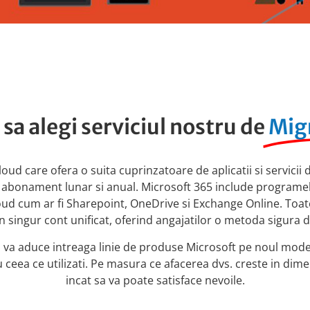
 sa alegi serviciul nostru de
Mig
ud care ofera o suita cuprinzatoare de aplicatii si servicii d
e abonament lunar si anual. Microsoft 365 include programe
oud cum ar fi Sharepoint, OneDrive si Exchange Online. Toate
un singur cont unificat, oferind angajatilor o metoda sigura 
 a va aduce intreaga linie de produse Microsoft pe noul mod
ru ceea ce utilizati. Pe masura ce afacerea dvs. creste in di
incat sa va poate satisface nevoile.