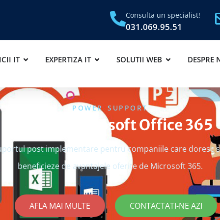
Consulta un specialist!
031.069.95.51
CII IT
EXPERTIZA IT
SOLUTII WEB
DESPRE 
POWER SUPPORT
Migrare Microsoft Office 365
suportul post implementare pentru companiile care doresc s
beneficieze de avantajele oferite de Microsoft 365.
AFLA MAI MULTE
CONTACTATI-NE AZI