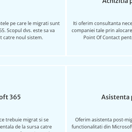
Achizitia 
atele pe care le
migrati
sunt
Iti
oferim consultanta nec
65
. Scopul dvs. este sa va
companiei tale prin alocare
at
catre
noul sistem.
Point Of Contact pent
soft 365
Asistenta 
ce trebuie migrat si se
Oferim asistenta post-mig
entala de la sursa catre
functionalitati din Microso