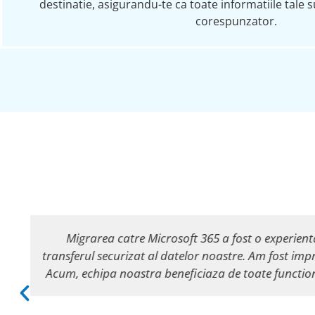
destinatie, asigurandu-te ca toate informatiile tale 
corespunzator.
Am trecut recent la Microsoft 365 si am apelat 
.
foarte atenta la nevoile noastre si a gestionat 
raspuns prompt la orice intrebari avem. Acum sun