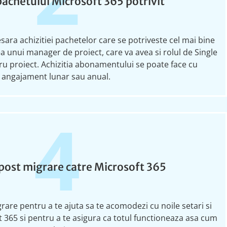
pachetului Microsoft 365 potrivit
esara
achizitiei
pachetelor care se
potriveste
cel mai bine
a unui manager de proiect, care va avea si rolul de Single
ru proiect
.
Achizitia
abonamentului se poate face cu
angajament lunar sau anual.
4
post migrare catre Microsoft 365
rare pentru a te ajuta sa te acomodezi cu noile setari si
ft 365 si pentru a te asigura ca totul functioneaza asa cum