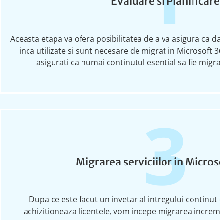
Evaluare si Planificare
Aceasta etapa va
ofera
posibilitatea de a va asigura ca d
inca
utilizate si sunt necesare de migrat
in
Microsoft
3
asigurati
ca numai
continutul
esential
sa fie migr
3
Migrarea serviciilor in Micro
Dupa ce este facut un invetar al intregului continut 
achizitioneaza licentele, vom incepe migrarea increm