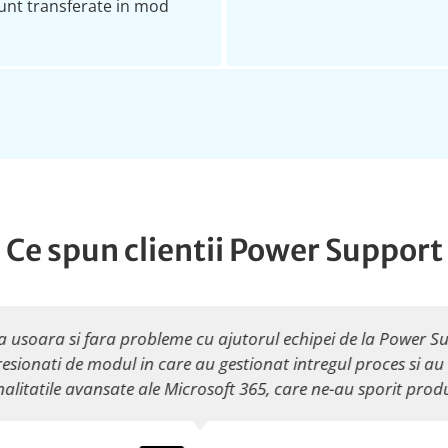
sunt transferate in mod
Ce spun clientii Power Support
la serviciul de migrare oferit de aceasta companie. Experient
intregul proces intr-un mod profesionist. Au fost prompti in a
tem pe deplin operationali in Microsoft 365 si suntem foart
aceasta platforma moderna de colaborare si productivitate