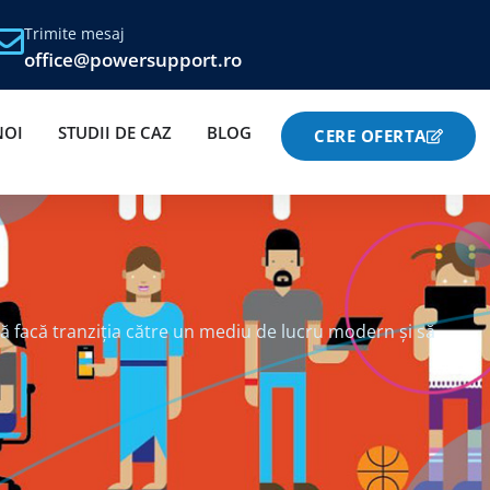
Trimite mesaj
office@powersupport.ro
NOI
STUDII DE CAZ
BLOG
CERE OFERTA
ă facă tranziția către un mediu de lucru modern și să