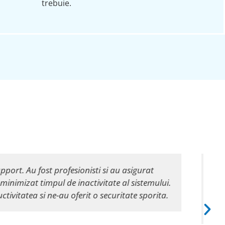
trebuie.
a a fost excelenta! Echipa lor de migrare a fost
 ne oferi asistenta in etapele post-migrare si au
e multumiti de toate beneficiile pe care le ofera
.