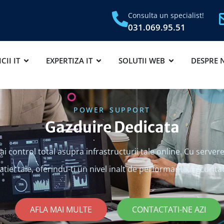
Consulta un specialist!
031.069.95.51
CII IT
EXPERTIZA IT
SOLUTII WEB
DESPRE 
POWER SUPPORT
Gazduire Dedicata
ai control total asupra infrastructurii tale online. Cu servere 
tiei tale, oferindu-ti un nivel inalt de performanta, securitate 
AFLA MAI MULTE
CONTACTATI-NE AZI