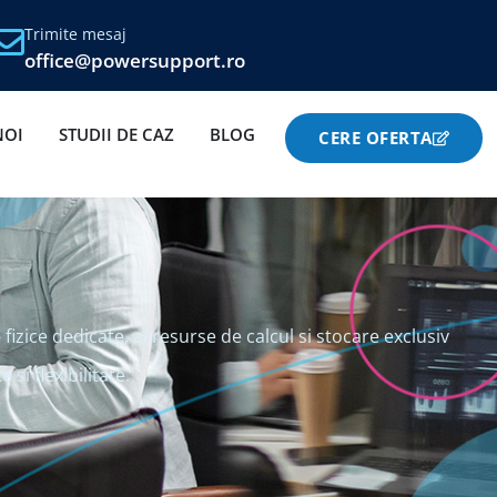
Trimite mesaj
office@powersupport.ro
NOI
STUDII DE CAZ
BLOG
CERE OFERTA
fizice dedicate, ai resurse de calcul si stocare exclusiv
si flexibilitate.