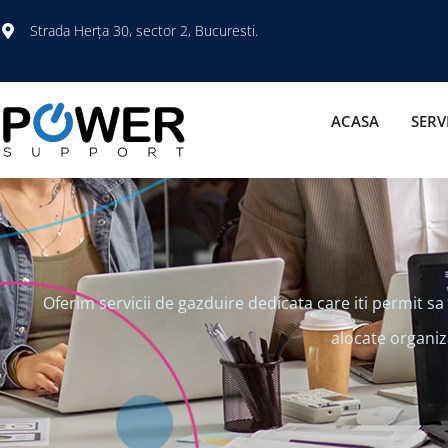
Strada Herța 30, sector 2, Bucuresti.
ACASA
SERVI
Oferim servicii de gazduire dedicata care iti permit sa 
alocate organiza