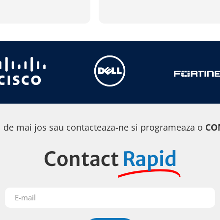
apelat la ei ,baietii au raspun
Citeste mai mult
promptitudine ,sunt foarte se
 de mai jos sau contacteaza-ne si programeaza o
CO
Contact
Rapid