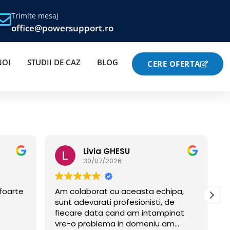
Trimite mesaj
office@powersupport.ro
NOI
STUDII DE CAZ
BLOG
CERE OFERTA
Bogdan Burileanu
30/07/2026
ipa,
Am găsit firma pe internet. Aveam o
de
problema complicata de
inat
sincronizare între telefon și ceasul
brățară. La sediul lor din spatele