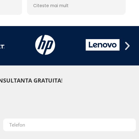
s cu
Mega Mall, am fost primit și, în
Citeste mai mult
riosi
jumătate de oră, mi-au rezolvat
problema. Precizie, competența și
amabilitate pentru care am plătit o
suma rezonabila (lăsată la
latitudinea mea!). Adaug cuvenite le
mulțumiri.
NSULTANTA GRATUITA
!