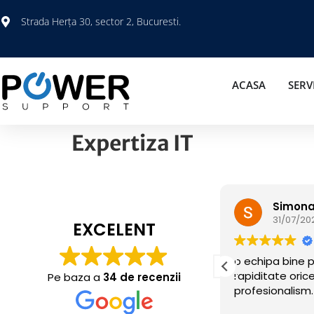
Strada Herța 30, sector 2, Bucuresti.
ACASA
SERVI
Expertiza IT
Simona Buluc
Mert 
31/07/2026
31/07/2
EXCELENT
o echipa bine pregatita, rezolva cu
Băieții de aco
rapiditate orice problema cu mult
mult .Sunt oa
Pe baza a
34 de recenzii
profesionalism.
inteligenți.Re