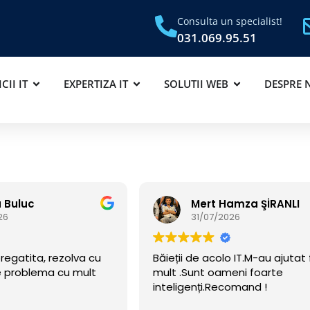
Consulta un specialist!
031.069.95.51
CII IT
EXPERTIZA IT
SOLUTII WEB
DESPRE 
Hamza ŞİRANLI
Livia GHESU
026
30/07/2026
lo IT.M-au ajutat foarte
Am colaborat cu aceasta ech
meni foarte
sunt adevarati profesionisti, 
comand !
fiecare data cand am intamp
vre-o problema in domeniu am