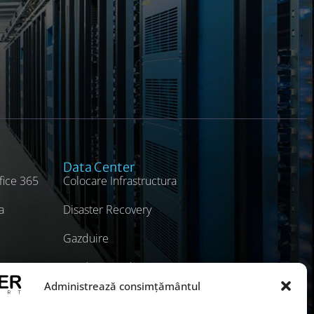
Data Center
fice 365
Colocare Infrastructura
a
Disaster Recovery
Gazduire
Gazduire Dedicata
Administrează consimțământul