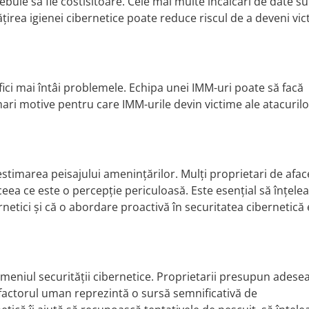
buie să fie costisitoare. Cele mai multe încălcări de date s
irea igienei cibernetice poate reduce riscul de a deveni vic
ici mai întâi problemele. Echipa unei IMM-uri poate să facă
mari motive pentru care IMM-urile devin victime ale atacurilo
estimarea peisajului amenințărilor. Mulți proprietari de afac
 ceea ce este o percepție periculoasă. Este esențial să înțele
rnetici și că o abordare proactivă în securitatea cibernetică 
meniul securității cibernetice. Proprietarii presupun adese
, factorul uman reprezintă o sursă semnificativă de