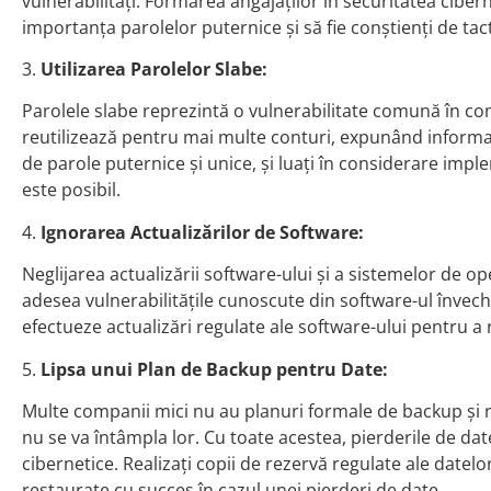
vulnerabilități. Formarea angajaților în securitatea cibern
importanța parolelor puternice și să fie conștienți de tacti
3.
Utilizarea Parolelor Slabe:
Parolele slabe reprezintă o vulnerabilitate comună în comp
reutilizează pentru mai multe conturi, expunând informații
de parole puternice și unice, și luați în considerare imple
este posibil.
4.
Ignorarea Actualizărilor de Software:
Neglijarea actualizării software-ului și a sistemelor de op
adesea vulnerabilitățile cunoscute din software-ul învechi
efectueze actualizări regulate ale software-ului pentru 
5.
Lipsa unui Plan de Backup pentru Date:
Multe companii mici nu au planuri formale de backup și 
nu se va întâmpla lor. Cu toate acestea, pierderile de dat
cibernetice. Realizați copii de rezervă regulate ale datelor
restaurate cu succes în cazul unei pierderi de date.