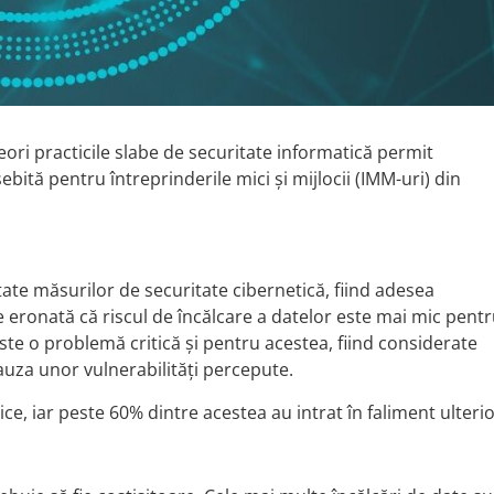
seori practicile slabe de securitate informatică permit
ită pentru întreprinderile mici și mijlocii (IMM-uri) din
tate măsurilor de securitate cibernetică, fiind adesea
 eronată că riscul de încălcare a datelor este mai mic pent
este o problemă critică și pentru acestea, fiind considerate
cauza unor vulnerabilități percepute.
ce, iar peste 60% dintre acestea au intrat în faliment ulterio