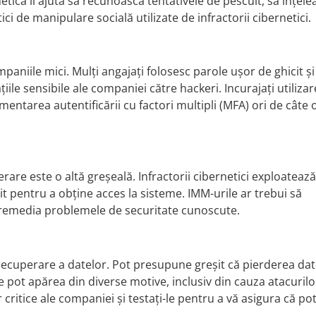
etică îi ajută să recunoască tentativele de pescuit, să înțele
ci de manipulare socială utilizate de infractorii cibernetici.
aniile mici. Mulți angajați folosesc parole ușor de ghicit și
le sensibile ale companiei către hackeri. Incurajați utiliza
mentarea autentificării cu factori multipli (MFA) ori de câte o
erare este o altă greșeală. Infractorii cibernetici exploatează
t pentru a obține acces la sisteme. IMM-urile ar trebui să
a remedia problemele de securitate cunoscute.
recuperare a datelor. Pot presupune greșit că pierderea dat
e pot apărea din diverse motive, inclusiv din cauza atacurilo
 critice ale companiei și testați-le pentru a vă asigura că pot 