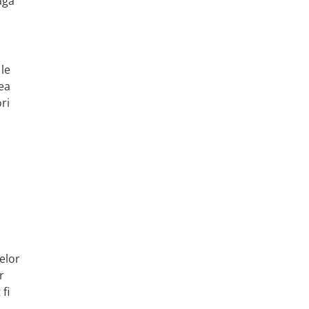
agă
 le
rea
ri
elor
r
fi