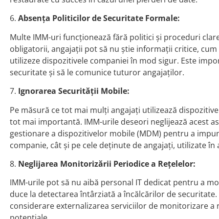
6.
Absența Politicilor de Securitate Formale:
Multe IMM-uri funcționează fără politici și proceduri clare 
obligatorii, angajații pot să nu știe informații critice, c
utilizeze dispozitivele companiei în mod sigur. Este impor
securitate și să le comunice tuturor angajaților.
7.
Ignorarea Securității Mobile:
Pe măsură ce tot mai mulți angajați utilizează dispozitive
tot mai importantă. IMM-urile deseori neglijează acest asp
gestionare a dispozitivelor mobile (MDM) pentru a impune 
companie, cât și pe cele deținute de angajați, utilizate în
8.
Neglijarea Monitorizării Periodice a Rețelelor:
IMM-urile pot să nu aibă personal IT dedicat pentru a mon
duce la detectarea întârziată a încălcărilor de securitate.
considerare externalizarea serviciilor de monitorizare a 
potențiale.