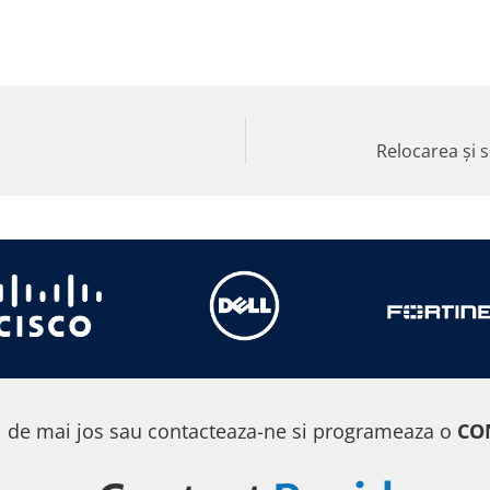
Relocarea și s
 de mai jos sau contacteaza-ne si programeaza o
CO