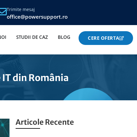
Trimite mesaj
office@powersupport.ro
NOI
STUDII DE CAZ
BLOG
CERE OFERTA
le IT din România
Articole Recente