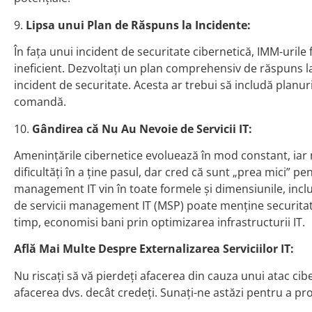
9.
Lipsa unui Plan de Răspuns la Incidente:
În fața unui incident de securitate cibernetică, IMM-urile
ineficient. Dezvoltați un plan comprehensiv de răspuns la
incident de securitate. Acesta ar trebui să includă planur
comandă.
10.
Gândirea că Nu Au Nevoie de Servicii IT:
Amenințările cibernetice evoluează în mod constant, iar 
dificultăți în a ține pasul, dar cred că sunt „prea mici” p
management IT vin în toate formele și dimensiunile, incl
de servicii management IT (MSP) poate menține securitate
timp, economisi bani prin optimizarea infrastructurii IT.
Află Mai Multe Despre Externalizarea Serviciilor IT:
Nu riscați să vă pierdeți afacerea din cauza unui atac cibe
afacerea dvs. decât credeți. Sunați-ne astăzi pentru a pr