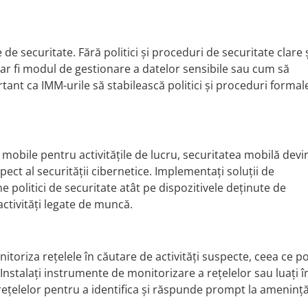
de securitate. Fără politici și proceduri de securitate clare 
um ar fi modul de gestionare a datelor sensibile sau cum să
tant ca IMM-urile să stabilească politici și proceduri formal
 mobile pentru activitățile de lucru, securitatea mobilă devi
ect al securității cibernetice. Implementați soluții de
politici de securitate atât pe dispozitivele deținute de
 activități legate de muncă.
itoriza rețelele în căutare de activități suspecte, ceea ce p
 Instalați instrumente de monitorizare a rețelelor sau luați î
rețelelor pentru a identifica și răspunde prompt la amenință