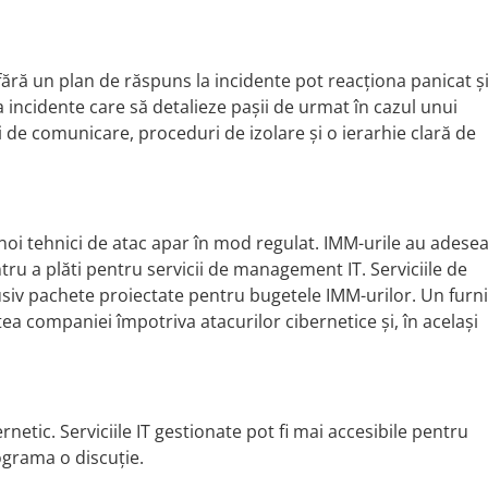
 fără un plan de răspuns la incidente pot reacționa panicat ș
 incidente care să detalieze pașii de urmat în cazul unui
i de comunicare, proceduri de izolare și o ierarhie clară de
noi tehnici de atac apar în mod regulat. IMM-urile au adese
entru a plăti pentru servicii de management IT. Serviciile de
usiv pachete proiectate pentru bugetele IMM-urilor. Un furn
a companiei împotriva atacurilor cibernetice și, în același
rnetic. Serviciile IT gestionate pot fi mai accesibile pentru
ograma o discuție.