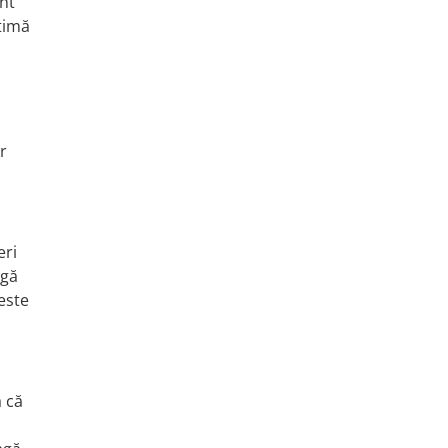
unt
timă
r
eri
agă
este
a că