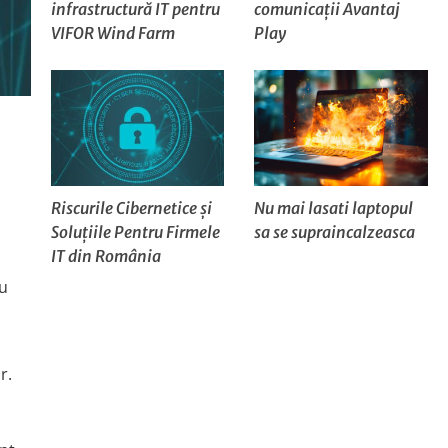
infrastructură IT pentru
comunicații Avantaj
VIFOR Wind Farm
Play
Riscurile Cibernetice și
Nu mai lasati laptopul
Soluțiile Pentru Firmele
sa se supraincalzeasca
IT din România
ru
r.