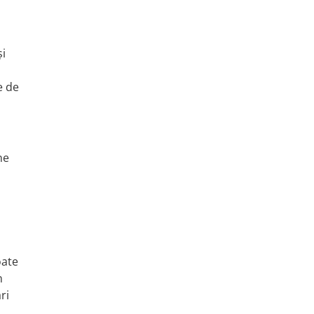
și
e de
ne
oate
n
ri