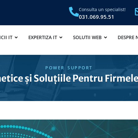
Consulta un specialist!
031.069.95.51
CII IT
EXPERTIZA IT
SOLUTII WEB
DESPRE 
POWER SUPPORT
etice și Soluțiile Pentru Firme