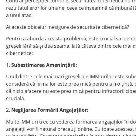
Contrar percepției comune, securitatea cibernetică nu tre
rezultatul erorilor umane, ceea ce înseamnă că îmbunătăț
a unui atac.
Ai aceste obiceiuri nesigure de securitate cibernetică?
Pentru a aborda această problemă, este crucial să identif
greșeli fără să-și dea seama. Iată câteva dintre cele mai 
cibernetice:
1.
Subestimarea Amenințării:
Unul dintre cele mai mari greșeli ale IMM-urilor este sub
consideră că firma lor este prea mică pentru a fi o țintă,
că nicio afacere nu este prea mică pentru infractorii cibe
crucială.
2.
Neglijarea Formării Angajaților:
Multe IMM-uri trec cu vederea formarea angajaților în do
angajații vor fi natural precauți online. Cu toate acestea