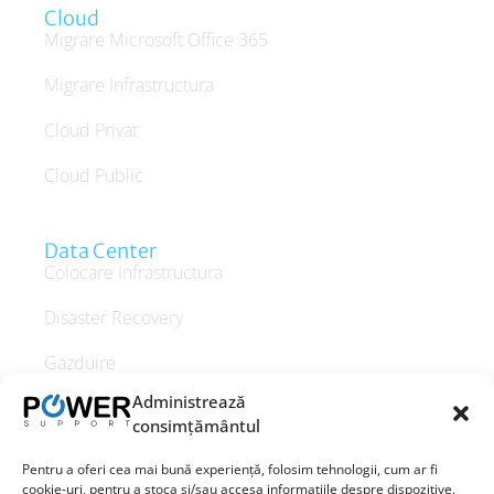
Cloud
Migrare Microsoft Office 365
Migrare Infrastructura
Cloud Privat
Cloud Public
Data Center
Colocare Infrastructura
Disaster Recovery
Gazduire
Administrează
Gazduire Dedicata
consimțământul
Pentru a oferi cea mai bună experiență, folosim tehnologii, cum ar fi
cookie-uri, pentru a stoca și/sau accesa informațiile despre dispozitive.