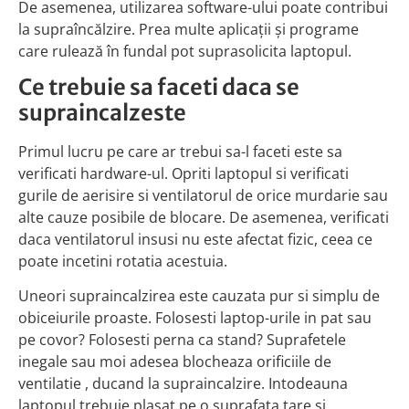
De asemenea, utilizarea software-ului poate contribui
la supraîncălzire. Prea multe aplicații și programe
care rulează în fundal pot suprasolicita laptopul.
Ce trebuie sa faceti daca se
supraincalzeste
Primul lucru pe care ar trebui sa-l faceti este sa
verificati hardware-ul. Opriti laptopul si verificati
gurile de aerisire si ventilatorul de orice murdarie sau
alte cauze posibile de blocare. De asemenea, verificati
daca ventilatorul insusi nu este afectat fizic, ceea ce
poate incetini rotatia acestuia.
Uneori supraincalzirea este cauzata pur si simplu de
obiceiurile proaste. Folosesti laptop-urile in pat sau
pe covor? Folosesti perna ca stand? Suprafetele
inegale sau moi adesea blocheaza orificiile de
ventilatie , ducand la supraincalzire. Intodeauna
laptopul trebuie plasat pe o suprafata tare si