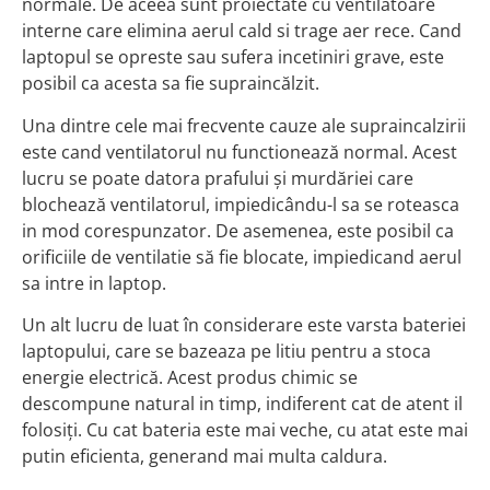
normale. De aceea sunt proiectate cu ventilatoare
interne care elimina aerul cald si trage aer rece. Cand
laptopul se opreste sau sufera incetiniri grave, este
posibil ca acesta sa fie supraincălzit.
Una dintre cele mai frecvente cauze ale supraincalzirii
este cand ventilatorul nu functionează normal. Acest
lucru se poate datora prafului și murdăriei care
blochează ventilatorul, impiedicându-l sa se roteasca
in mod corespunzator. De asemenea, este posibil ca
orificiile de ventilatie să fie blocate, impiedicand aerul
sa intre in laptop.
Un alt lucru de luat în considerare este varsta bateriei
laptopului, care se bazeaza pe litiu pentru a stoca
energie electrică. Acest produs chimic se
descompune natural in timp, indiferent cat de atent il
folosiți. Cu cat bateria este mai veche, cu atat este mai
putin eficienta, generand mai multa caldura.