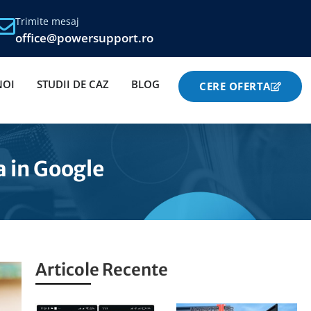
Trimite mesaj
office@powersupport.ro
NOI
STUDII DE CAZ
BLOG
CERE OFERTA
a in Google
Articole Recente