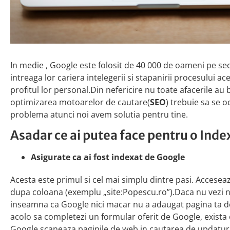
In medie , Google este folosit de 40 000 de oameni pe se
intreaga lor cariera intelegerii si stapanirii procesului ac
profitul lor personal.Din nefericire nu toate afacerile au 
optimizarea motoarelor de cautare(
SEO
) trebuie sa se 
problema atunci noi avem solutia pentru tine.
Asadar ce ai putea face pentru o Ind
Asigurate ca ai fost indexat de Google
Acesta este primul si cel mai simplu dintre pasi. Accesea
dupa coloana (exemplu „site:Popescu.ro”).Daca nu vezi ni
inseamna ca Google nici macar nu a adaugat pagina ta de i
acolo sa completezi un formular oferit de Google, exista
Google scaneaza paginile de web in cautarea de updaturi c