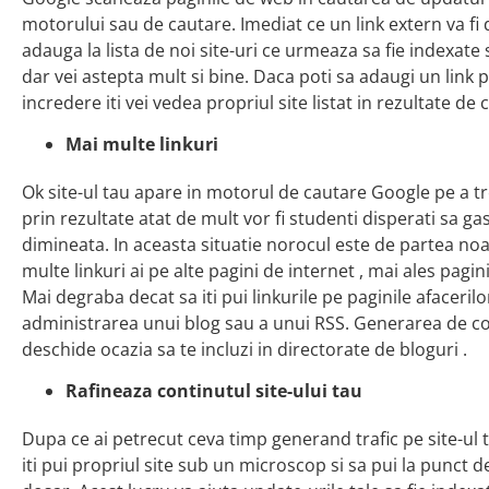
motorului sau de cautare. Imediat ce un link extern va fi d
adauga la lista de noi site-uri ce urmeaza sa fie indexate
dar vei astepta mult si bine. Daca poti sa adaugi un link 
incredere iti vei vedea propriul site listat in rezultate de
Mai multe linkuri
Ok site-ul tau apare in motorul de cautare Google pe a t
prin rezultate atat de mult vor fi studenti disperati sa g
dimineata. In aceasta situatie norocul este de partea noas
multe linkuri ai pe alte pagini de internet , mai ales pagin
Mai degraba decat sa iti pui linkurile pe paginile afacerilo
administrarea unui blog sau a unui RSS. Generarea de cont
deschide ocazia sa te incluzi in directorate de bloguri .
Rafineaza continutul site-ului tau
Dupa ce ai petrecut ceva timp generand trafic pe site-ul t
iti pui propriul site sub un microscop si sa pui la punct 