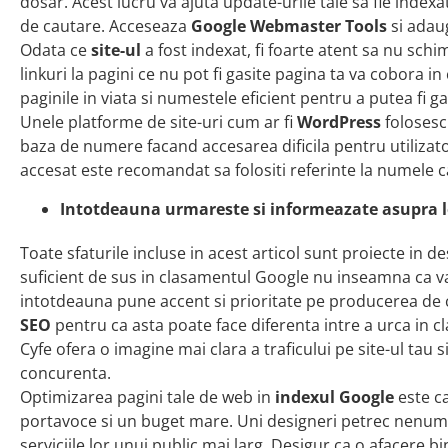
dosar. Acest lucru va ajuta update-urile tale sa fie index
de cautare. Acceseaza
Google Webmaster Tools
si adaug
Odata ce
site-ul
a fost indexat, fi foarte atent sa nu schi
linkuri la pagini ce nu pot fi gasite pagina ta va cobora 
paginile in viata si numestele eficient pentru a putea fi ga
Unele platforme de site-uri cum ar fi
WordPress
folosesc
baza de numere facand accesarea dificila pentru utilizatori
accesat este recomandat sa folositi referinte la numele c
Intotdeauna urmareste si informeazate asupra l
Toate sfaturile incluse in acest articol sunt proiecte in d
suficient de sus in clasamentul Google nu inseamna ca va
intotdeauna pune accent si prioritate pe producerea de 
SEO
pentru ca asta poate face diferenta intre a urca in cl
Cyfe ofera o imagine mai clara a traficului pe site-ul tau si
concurenta.
Optimizarea pagini tale de web in
indexul Google
este ca
portavoce si un buget mare. Uni designeri petrec nenuma
serviciile lor unui public mai larg. Desigur ca o afacere 