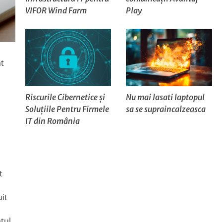
VIFOR Wind Farm
Play
at
Riscurile Cibernetice și
Nu mai lasati laptopul
Soluțiile Pentru Firmele
sa se supraincalzeasca
IT din România
t
uit
tul