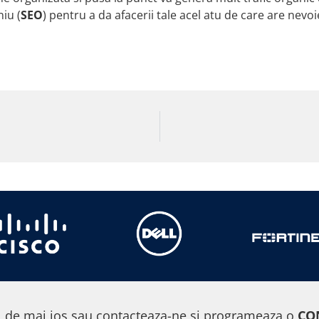
iu (
SEO
) pentru a da afacerii tale acel atu de care are nevoi
 de mai jos sau contacteaza-ne si programeaza o
CO