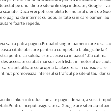
etectat pe unul dintre site-urile deja indexate , Google il va
 si scanate. Daca vrei poti completa formularul oferit de Goo
pe o pagina de internet cu popularitate si in care oameni au
 cautare foarte repede.
reia sau a patra pagina.Probabil singuri oameni care o sa ca
aseasca citate obscure pentru a completa o bibliografie la 4
tra pentru ca solutia este aceiasi ca in pasul 1.Cu cat mai
i des accesate cu atat mai sus vei fi listat in motorul de caut
r care sunt afiliate cu propria ta afacere, ia in considerare
inut promoveaza interesul si traficul pe site-ul tau, dar si
au din linkuri introduse pe alte pagini de web, a sosit timpu
detalii.Pentru inceput asigurate ca Google are sitemap-ul .xml