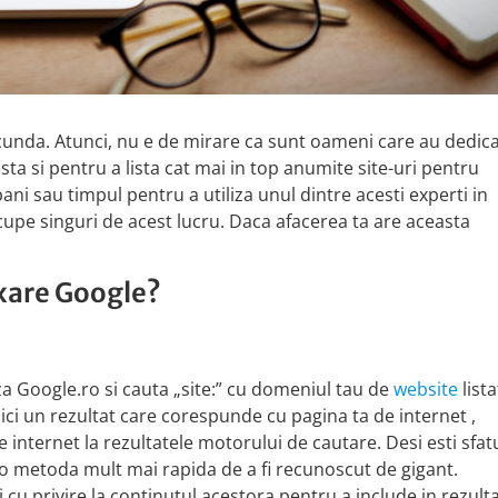
cunda. Atunci, nu e de mirare ca sunt oameni care au dedic
esta si pentru a lista cat mai in top anumite site-uri pentru
bani sau timpul pentru a utiliza unul dintre acesti experti in
ocupe singuri de acest lucru. Daca afacerea ta are aceasta
exare Google?
za Google.ro si cauta „site:” cu domeniul tau de
website
lista
ci un rezultat care corespunde cu pagina ta de internet ,
nternet la rezultatele motorului de cautare. Desi esti sfat
 o metoda mult mai rapida de a fi recunoscut de gigant.
u privire la continutul acestora pentru a include in rezulta