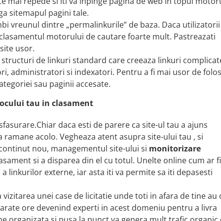
ate mai repede si iti va inpinge pagina de web in topul motor
a sitemapul pagini tale.
mbi vreunul dintre „permalinkurile” de baza. Daca utilizatorii
in clasamentul motorului de cautare foarte mult. Pastreazati
site usor.
 structuri de linkuri standard care creeaza linkuri complicat
, administratori si indexatori. Pentru a fi mai usor de folosi
ategoriei sau paginii accesate.
ocului tau in clasament
esfasurare.Chiar daca esti de parere ca site-ul tau a ajuns
 ramane acolo. Vegheaza atent asupra site-ului tau , si
continut nou, managementul site-ului si
monitorizare
asament si a disparea din el cu totul. Unelte online cum ar fi
 a linkurilor externe, iar asta iti va permite sa iti depasesti
 vizitarea unei case de licitatie unde toti in afara de tine au 
rate ore devenind experti in acest domeniu pentru a livra
bine organizata si pusa la punct va genera mult trafic organic