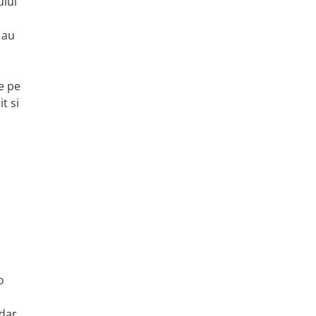
ului
 au
e pe
t si
o
 dar