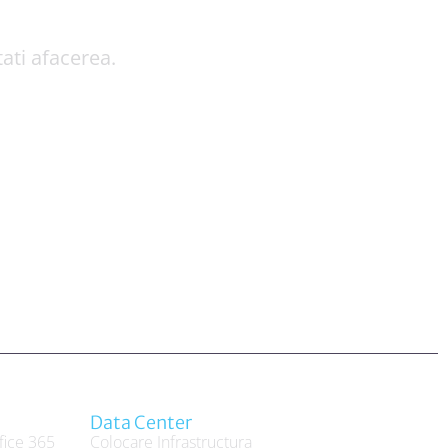
ati afacerea.
Data Center
fice 365
Colocare Infrastructura