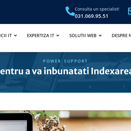
Consulta un specialist!
031.069.95.51
CII IT
EXPERTIZA IT
SOLUTII WEB
DESPRE 
POWER SUPPORT
pentru a va inbunatati Indexare