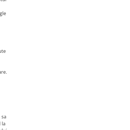
gle
ute
are.
l sa
 la