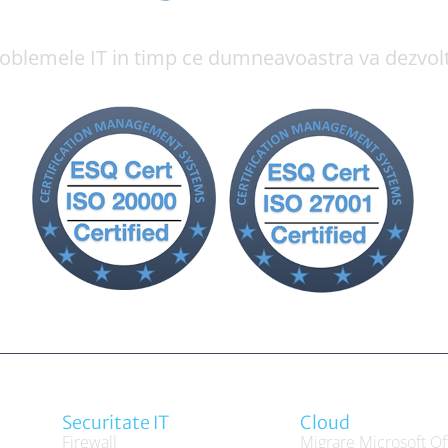
blemele IT in timp ce dumneavoastra va dezvolt
Securitate IT
Cloud
Firewall
Migrare Microsoft Of